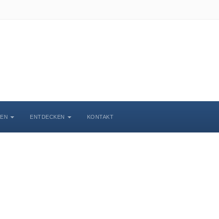
BEN
ENTDECKEN
KONTAKT
chlosskirche Wittenbe