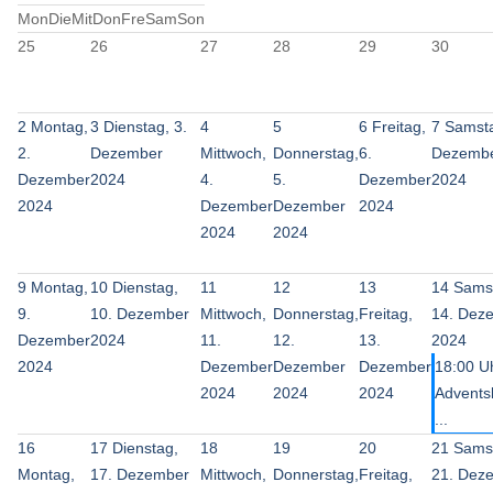
Mon
Die
Mit
Don
Fre
Sam
Son
25
26
27
28
29
30
2
Montag,
3
Dienstag, 3.
4
5
6
Freitag,
7
Samsta
2.
Dezember
Mittwoch,
Donnerstag,
6.
Dezemb
Dezember
2024
4.
5.
Dezember
2024
2024
Dezember
Dezember
2024
2024
2024
9
Montag,
10
Dienstag,
11
12
13
14
Sams
9.
10. Dezember
Mittwoch,
Donnerstag,
Freitag,
14. Dez
Dezember
2024
11.
12.
13.
2024
2024
Dezember
Dezember
Dezember
18:00 U
2024
2024
2024
Advents
...
16
17
Dienstag,
18
19
20
21
Sams
Montag,
17. Dezember
Mittwoch,
Donnerstag,
Freitag,
21. Dez