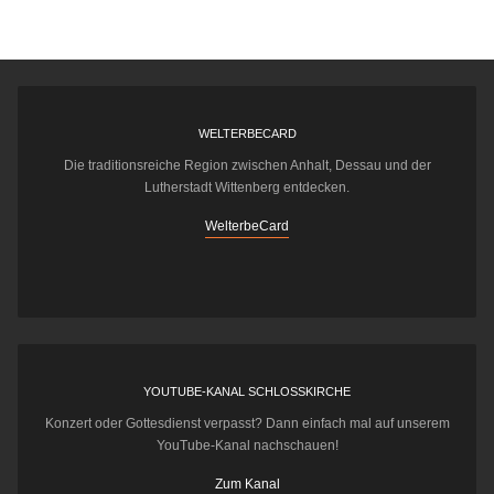
WELTERBECARD
Die traditionsreiche Region zwischen Anhalt, Dessau und der
Lutherstadt Wittenberg entdecken.
WelterbeCard
YOUTUBE-KANAL SCHLOSSKIRCHE
Konzert oder Gottesdienst verpasst? Dann einfach mal auf unserem
YouTube-Kanal nachschauen!
Zum Kanal