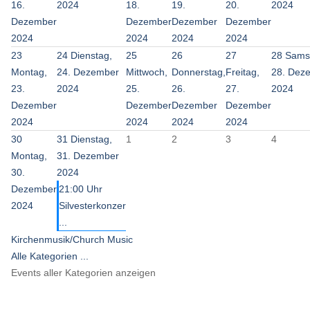
16.
2024
18.
19.
20.
2024
Dezember
Dezember
Dezember
Dezember
2024
2024
2024
2024
23
24
Dienstag,
25
26
27
28
Sams
Montag,
24. Dezember
Mittwoch,
Donnerstag,
Freitag,
28. Dez
23.
2024
25.
26.
27.
2024
Dezember
Dezember
Dezember
Dezember
2024
2024
2024
2024
30
31
Dienstag,
1
2
3
4
Montag,
31. Dezember
30.
2024
Dezember
21:00 Uhr
2024
Silvesterkonzer
...
Kirchenmusik/Church Music
Alle Kategorien ...
Events aller Kategorien anzeigen