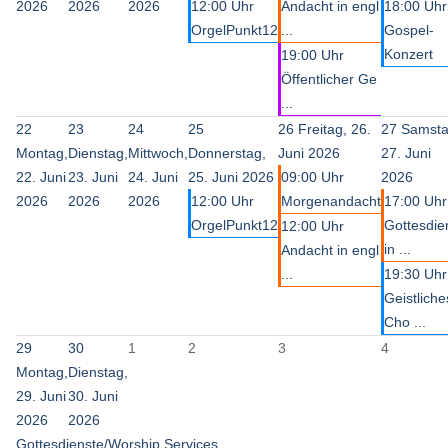
2026
2026
2026
12:00 Uhr
Andacht in engl
18:00 Uhr
OrgelPunkt12
...
Gospel-
Konzert
19:00 Uhr
Öffentlicher Ge
...
22
23
24
25
26
Freitag, 26.
27
Samsta
Montag,
Dienstag,
Mittwoch,
Donnerstag,
Juni 2026
27. Juni
22. Juni
23. Juni
24. Juni
25. Juni 2026
09:00 Uhr
2026
2026
2026
2026
12:00 Uhr
Morgenandacht
17:00 Uhr
OrgelPunkt12
Gottesdie
12:00 Uhr
in ...
Andacht in engl
...
19:30 Uhr
Geistliche
Cho ...
29
30
1
2
3
4
Montag,
Dienstag,
29. Juni
30. Juni
2026
2026
Gottesdienste/Worship Services