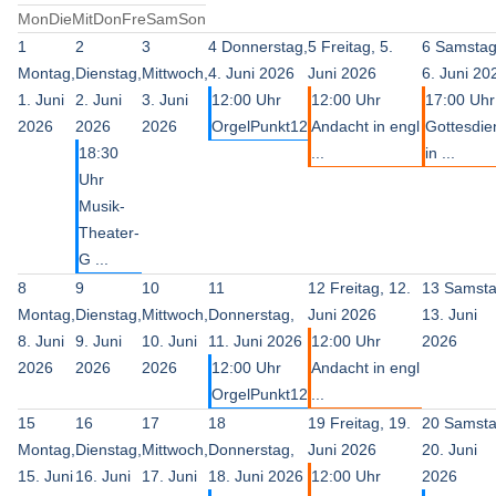
Mon
Die
Mit
Don
Fre
Sam
Son
1
2
3
4
Donnerstag,
5
Freitag, 5.
6
Samstag
Montag,
Dienstag,
Mittwoch,
4. Juni 2026
Juni 2026
6. Juni 20
1. Juni
2. Juni
3. Juni
12:00 Uhr
12:00 Uhr
17:00 Uhr
2026
2026
2026
OrgelPunkt12
Andacht in engl
Gottesdie
18:30
...
in ...
Uhr
Musik-
Theater-
G ...
8
9
10
11
12
Freitag, 12.
13
Samsta
Montag,
Dienstag,
Mittwoch,
Donnerstag,
Juni 2026
13. Juni
8. Juni
9. Juni
10. Juni
11. Juni 2026
12:00 Uhr
2026
2026
2026
2026
12:00 Uhr
Andacht in engl
OrgelPunkt12
...
15
16
17
18
19
Freitag, 19.
20
Samsta
Montag,
Dienstag,
Mittwoch,
Donnerstag,
Juni 2026
20. Juni
15. Juni
16. Juni
17. Juni
18. Juni 2026
12:00 Uhr
2026