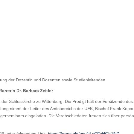
dung der Dozentin und Dozenten sowie Studienleitenden
farrerin Dr. Barbara Zeitler
n der Schlosskirche zu Wittenberg. Die Predigt hält der Vorsitzende d
ichtung nimmt der Leiter des Amtsbereichs der UEK, Bischof Frank Kopan
erseminars eingeladen. Die Verabschiedeten freuen sich über persönli
026 unter folgendem Link:
https://forms.gle/qnvJtLsCFvHGhJjN7