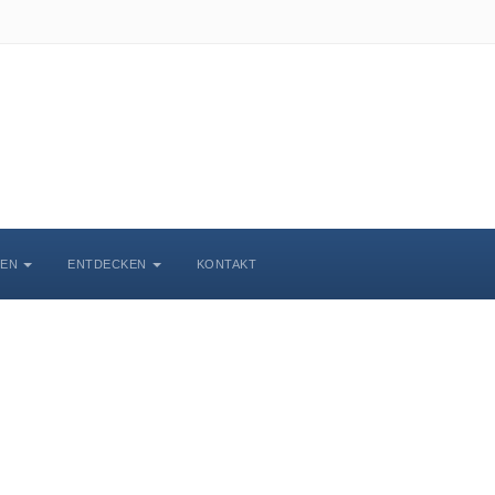
BEN
ENTDECKEN
KONTAKT
chlosskirche Wittenbe