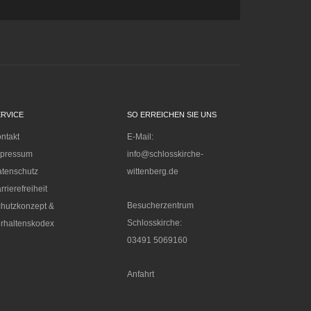
ERVICE
SO ERREICHEN SIE UNS
ntakt
E-Mail:
mpressum
info@schlosskirche-
tenschutz
wittenberg.de
rrierefreiheit
Besucherzentrum
hutzkonzept &
Schlosskirche:
rhaltenskodex
03491 5069160
Anfahrt