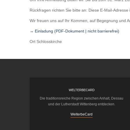
Rückfragen richten Sie bitte an:
Diese E-Mail-Adresse 
Wir freuen uns auf Ihr Kommen, auf Begegnung und A
→ Einladung (PDF-Dokument | nicht barrierefrei)
Ort
Schlosskirche
WELTERBECARD
Die traditionsreiche Region zwischen Anhalt, Dessau
und der Lutherstadt Wittenberg entdecken.
WelterbeCard