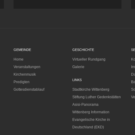
GEMEINDE
GESCHICHTE
S
Home
Virtueller Rundgang
Ko
Veranstaltungen
Galerie
I
Kirchenmusik
Da
LINKS
Predigten
Ba
Gottesdienstablauf
Stadtkirche Wittenberg
Sc
Stiftung Luther Gedenkstätten
Ve
Asisi-Panorama
Wittenberg Information
Evangelische Kirche in
Deutschland (EKD)