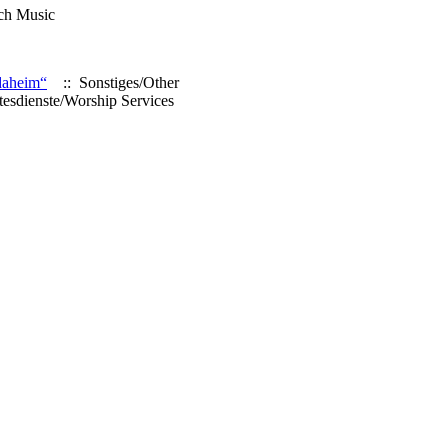
ch Music
 daheim“
:: Sonstiges/Other
esdienste/Worship Services