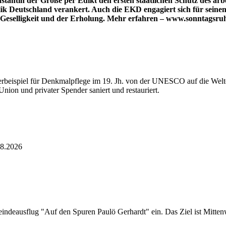
stantin der Große per Edikt den ersten staatlichen Schutz des arb
ik Deutschland verankert. Auch die EKD engagiert sich für seine
r Geselligkeit und der Erholung. Mehr erfahren – www.sonntagsru
terbeispiel für Denkmalpflege im 19. Jh. von der UNESCO auf die Welte
ion und privater Spender saniert und restauriert.
.8.2026
eausflug "Auf den Spuren Paulö Gerhardt" ein. Das Ziel ist Mittenwal