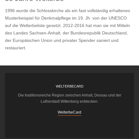
1996 wurde die Schlosskirche als ein fast vollständig erhaltenes
Musterbeispiel für Denkmalpflege im 19. Jh. von der UNESCO
auf die Welterbeliste gesetzt. 2012-2016 hat man sie mit Mitteln
des Landes Sachsen-Anhalt, der Bundesrepublik Deutschland,
der Europäischen Union und privater Spender saniert und
restauriert.
WELTERBECARD
Die traditionsreiche Region zwischen Anhalt, Dessau und der
Lutherstadt Wittenberg entdecken.
WelterbeCard