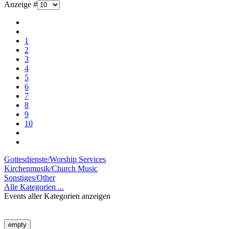
Anzeige #
1
2
3
4
5
6
7
8
9
10
Gottesdienste/Worship Services
Kirchenmusik/Church Music
Sonstiges/Other
Alle Kategorien ...
Events aller Kategorien anzeigen
empty