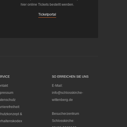
hier online Tickets bestellt werden.
Ticketportal
ERVICE
SO ERREICHEN SIE UNS
ntakt
E-Mail:
mpressum
info@schlosskirche-
tenschutz
wittenberg.de
rrierefreiheit
Besucherzentrum
hutzkonzept &
Schlosskirche:
rhaltenskodex