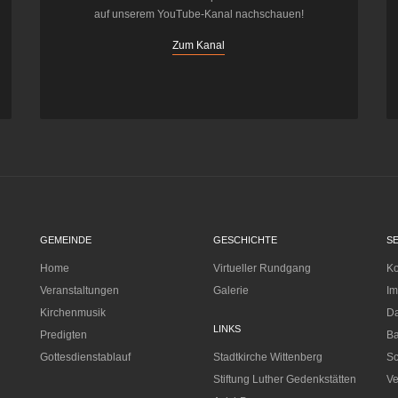
auf unserem YouTube-Kanal nachschauen!
Zum Kanal
GEMEINDE
GESCHICHTE
S
Home
Virtueller Rundgang
Ko
Veranstaltungen
Galerie
I
Kirchenmusik
Da
LINKS
Predigten
Ba
Gottesdienstablauf
Stadtkirche Wittenberg
Sc
Stiftung Luther Gedenkstätten
Ve