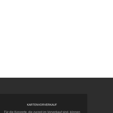
KARTENVORVERKAUF
Für die Konzerte, die zurzeit im Vorverkauf sind, können