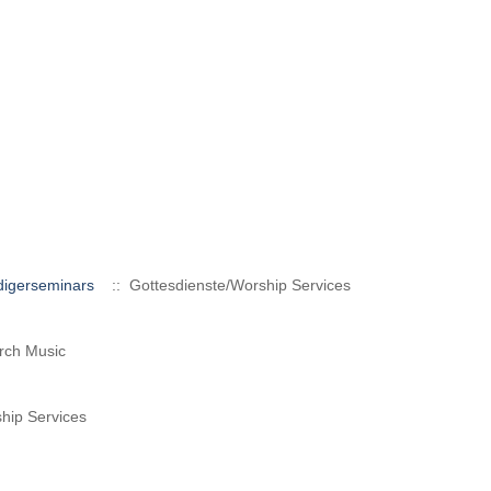
digerseminars
:: Gottesdienste/Worship Services
rch Music
hip Services