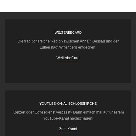
WELTERBECARD
Die traditionsreiche Region zwischen Anhalt, Dessau und der
Lutherstadt Wittenberg entdecken.
WelterbeCard
YOUTUBE-KANAL SCHLOSSKIRCHE
Konzert oder Gottesdienst verpasst? Dann einfach mal auf unserem
YouTube-Kanal nachschauen!
Zum Kanal