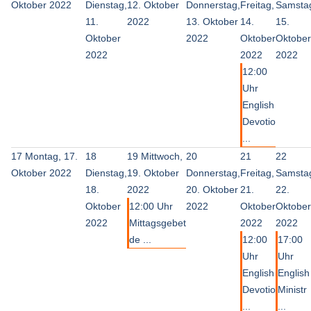
Oktober 2022
Dienstag,
12. Oktober
Donnerstag,
Freitag,
Samsta
11.
2022
13. Oktober
14.
15.
Oktober
2022
Oktober
Oktober
2022
2022
2022
12:00
Uhr
English
Devotio
...
17
Montag, 17.
18
19
Mittwoch,
20
21
22
Oktober 2022
Dienstag,
19. Oktober
Donnerstag,
Freitag,
Samsta
18.
2022
20. Oktober
21.
22.
Oktober
12:00 Uhr
2022
Oktober
Oktober
2022
Mittagsgebet
2022
2022
de ...
12:00
17:00
Uhr
Uhr
English
English
Devotio
Ministr
...
...