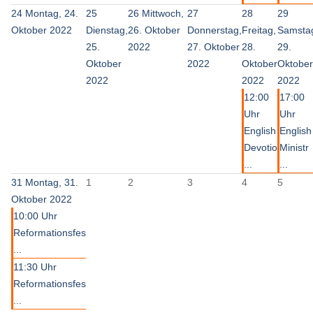
24
Montag, 24.
25
26
Mittwoch,
27
28
29
Oktober 2022
Dienstag,
26. Oktober
Donnerstag,
Freitag,
Samsta
25.
2022
27. Oktober
28.
29.
Oktober
2022
Oktober
Oktober
2022
2022
2022
12:00
17:00
Uhr
Uhr
English
English
Devotio
Ministr
...
...
31
Montag, 31.
1
2
3
4
5
Oktober 2022
10:00 Uhr
Reformationsfes
...
11:30 Uhr
Reformationsfes
...