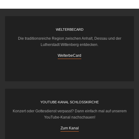
WELTERBECARD
Die traditionsreiche Region zwischen Anhalt, Dessau und der
Lutherstadt Wittenberg entdecken.
WelterbeCard
YOUTUBE-KANAL SCHLOSSKIRCHE
Konzert oder Gottesdienst verpasst? Dann einfach mal auf unserem
YouTube-Kanal nachschauen!
Zum Kanal