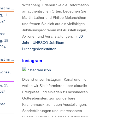
r
Wittenberg. Erleben Sie die Reformation
st mi ...
an authentischen Orten, begegnen Sie
g, 11.
Martin Luther und Philipp Melanchthon
2024
und freuen Sie sich auf ein vielfältiges
r
Jubiläumsprogramm mit Ausstellungen,
nst
Aktionen und Veranstaltungen. →
30
g, 18.
Jahre UNESCO-Jubiläum
2024
Luthergedenkstätten
r
st mi ...
Instagram
vorlesu
Dies ist unser Instagram-Kanal und hier
g, 25.
wollen wir Sie informieren über aktuelle
2024
Ereignisse und einladen zu besonderen
r
Gottesdiensten, zur wunderbaren
nst
Kirchenmusik, zu neuen Ausstellungen,
Sonderführungen und interessanten