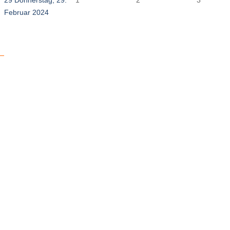
29
Donnerstag, 29.
1
2
3
Februar 2024