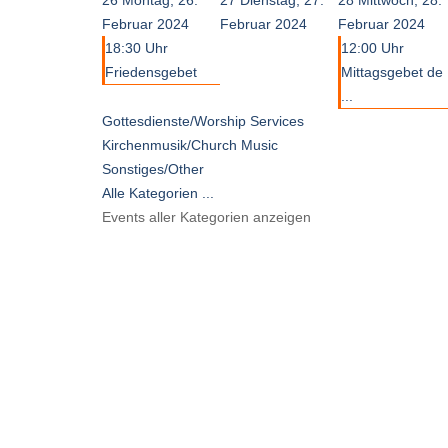
26
Montag, 26.
27
Dienstag, 27.
28
Mittwoch, 28.
Februar 2024
Februar 2024
Februar 2024
18:30 Uhr
12:00 Uhr
Friedensgebet
Mittagsgebet de
...
Gottesdienste/Worship Services
Kirchenmusik/Church Music
Sonstiges/Other
Alle Kategorien ...
Events aller Kategorien anzeigen