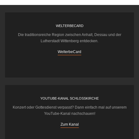
WELTERBECARD
Die traditionsreiche Region zwischen Anhalt, Dessau und der
Lutherstadt Wittenberg entdecken.
WelterbeCard
YOUTUBE-KANAL SCHLOSSKIRCHE
Konzert oder Gottesdienst verpasst? Dann einfach mal auf unserem
YouTube-Kanal nachschauen!
Zum Kanal