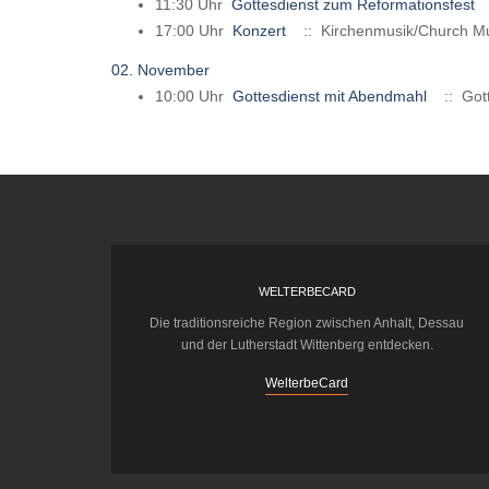
11:30 Uhr
Gottesdienst zum Reformationsfest
17:00 Uhr
Konzert
:: Kirchenmusik/Church M
02. November
10:00 Uhr
Gottesdienst mit Abendmahl
:: Gott
WELTERBECARD
Die traditionsreiche Region zwischen Anhalt, Dessau
und der Lutherstadt Wittenberg entdecken.
WelterbeCard