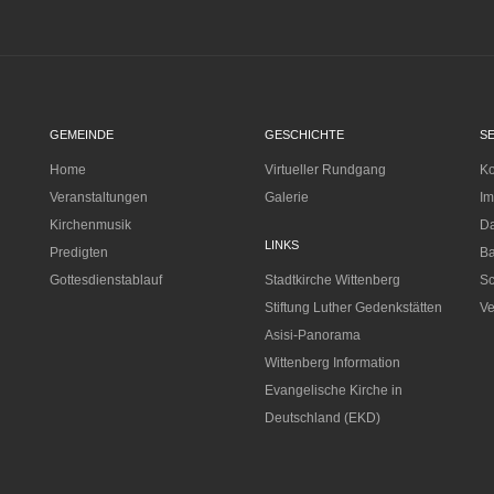
GEMEINDE
GESCHICHTE
S
Home
Virtueller Rundgang
Ko
Veranstaltungen
Galerie
I
Kirchenmusik
Da
LINKS
Predigten
Ba
Gottesdienstablauf
Stadtkirche Wittenberg
Sc
Stiftung Luther Gedenkstätten
Ve
Asisi-Panorama
Wittenberg Information
Evangelische Kirche in
Deutschland (EKD)