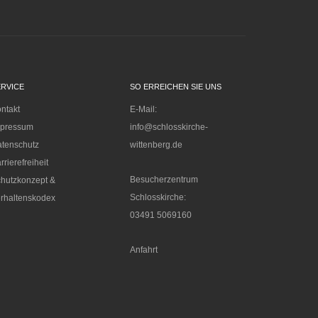
ERVICE
SO ERREICHEN SIE UNS
ntakt
E-Mail:
mpressum
info@schlosskirche-
tenschutz
wittenberg.de
rrierefreiheit
Besucherzentrum
hutzkonzept &
Schlosskirche:
rhaltenskodex
03491 5069160
Anfahrt